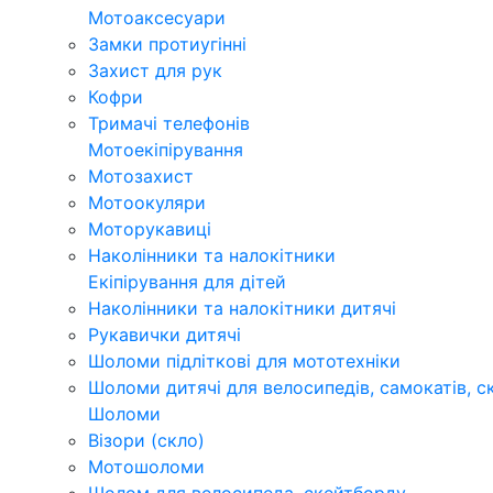
Мотоаксесуари
Замки протиугінні
Захист для рук
Кофри
Тримачі телефонів
Мотоекіпірування
Мотозахист
Мотоокуляри
Моторукавиці
Наколінники та налокітники
Екіпірування для дітей
Наколінники та налокітники дитячі
Рукавички дитячі
Шоломи підліткові для мототехніки
Шоломи дитячі для велосипедів, самокатів, с
Шоломи
Візори (скло)
Мотошоломи