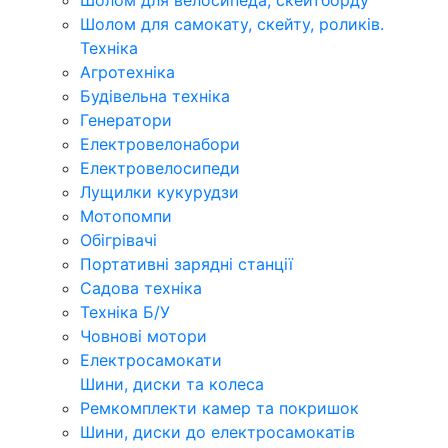
Шолом для велосипеда, скейтборду
Шолом для самокату, скейту, роликів.
Техніка
Агротехніка
Будівельна техніка
Генератори
Електровелонабори
Електровелосипеди
Лущилки кукурудзи
Мотопомпи
Обігрівачі
Портативні зарядні станції
Садова техніка
Техніка Б/У
Човнові мотори
Електросамокати
Шини, диски та колеса
Ремкомплекти камер та покришок
Шини, диски до електросамокатів