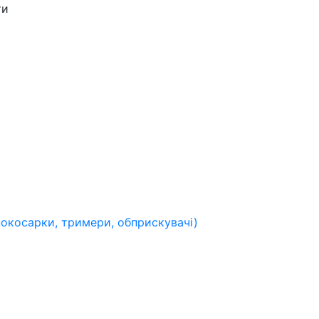
ти
нокосарки, тримери, обприскувачі)