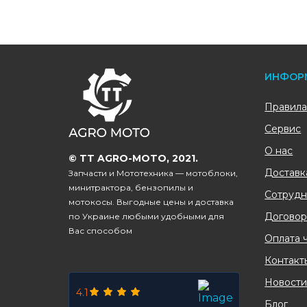
FOOTER
ИНФОР
Правила
Сервис
О нас
© TT AGRO-MOTO, 2021.
Доставк
Запчасти и Мототехника — мотоблоки,
минитрактора, бензопилы и
Сотрудн
мотокосы. Выгодные цены и доставка
Договор
по Украине любыми удобными для
Вас способом
Оплата 
Контакт
Новост
4.1
Блог