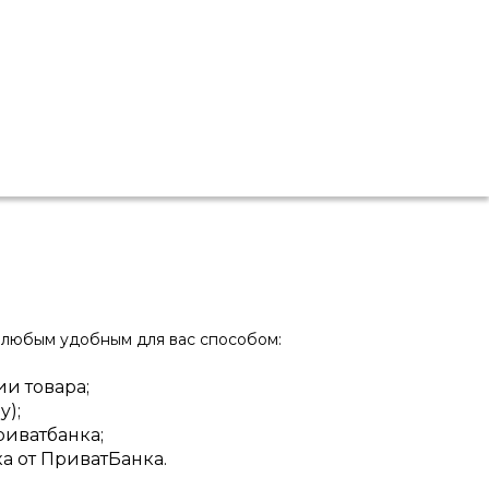
 любым удобным для вас способом:
и товара;
y);
риватбанка;
а от ПриватБанка.