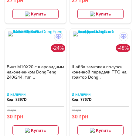
27 грн
27 грн
Купить
Купить
-24%
-48%
Винт M10X20 с шаровидным
Шайба замковая полуоси
наконечником DongFeng
конечной передачи TTG на
240/244, тип ..
трактор Dong..
В наличии
В наличии
Код: 8397D
Код: 7767D
39 грн
56 грн
30 грн
30 грн
Купить
Купить