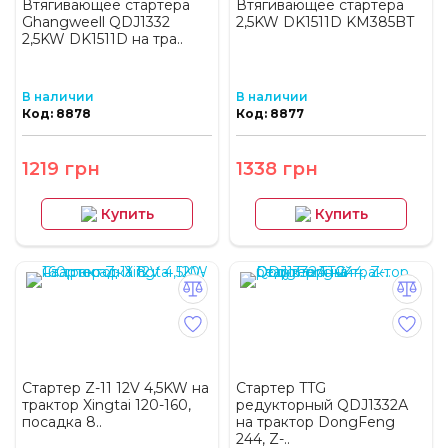
Втягивающее стартера
Втягивающее стартера
Ghangweell QDJ1332
2,5KW DK1511D KM385BT
2,5KW DK1511D на тра..
В наличии
В наличии
Код: 8878
Код: 8877
1219 грн
1338 грн
Купить
Купить
Стартер Z-11 12V 4,5KW на
Стартер TTG
трактор Xingtai 120-160,
редукторный QDJ1332А
посадка 8..
на трактор DongFeng
244, Z-..