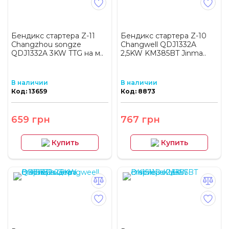
Бендикс стартера Z-11
Бендикс стартера Z-10
Changzhou songze
Changwell QDJ1332A
QDJ1332A 3KW TTG на м..
2,5KW KM385BT Jinma..
В наличии
В наличии
Код: 13659
Код: 8873
659 грн
767 грн
Купить
Купить