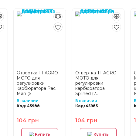
Отвертка TT AGRO
Отвертка TT AGRO
MOTO для
MOTO для
регулировки
регулировки
карбюратора Pac
карбюратора
Man (S..
Splined (7..
В наличии
В наличии
Код: 45988
Код: 45985
104 грн
104 грн
Купить
Купить