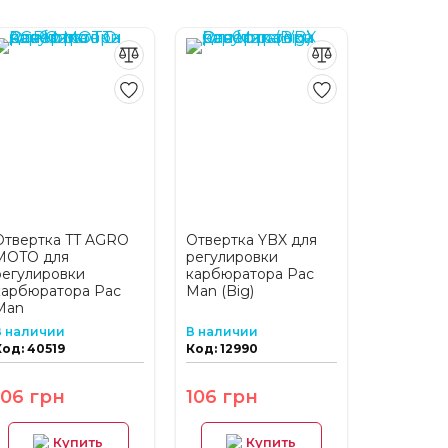
Отвертка TT AGRO
Отвертка YBX для
MOTO для
регулировки
регулировки
карбюратора Pac
карбюратора Pac
Man (Big)
Man
В наличии
В наличии
Код: 40519
Код: 12990
106 грн
106 грн
Купить
Купить