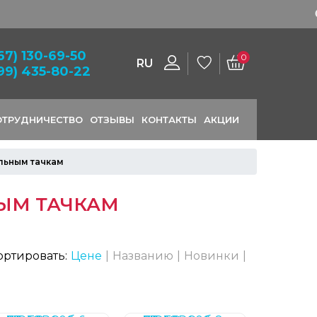
 заказ
67) 130-69-50
0
RU
99) 435-80-22
ОТРУДНИЧЕСТВО
ОТЗЫВЫ
КОНТАКТЫ
АКЦИИ
льным тачкам
НЫМ ТАЧКАМ
ортировать:
Цене
|
Названию
|
Новинки
|