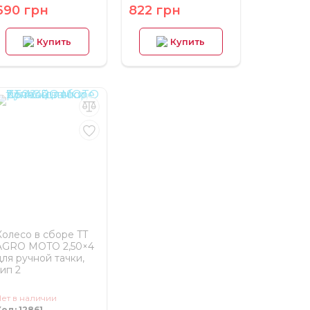
690 грн
822 грн
Купить
Купить
Колесо в сборе TT
AGRO MOTO 2,50×4
для ручной тачки,
тип 2
ет в наличии
од: 12861