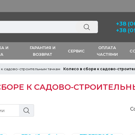
Скидка 3% на первый
+38 (0
+38 (0
КА И
ГАРАНТИЯ И
ОПЛАТА
СЕРВИС
С
ТА
ВОЗВРАТ
ЧАСТЯМИ
 к садово-строительным тачкам
Колесо в сборе к садово-строите
СБОРЕ К САДОВО-СТРОИТЕЛЬ
С