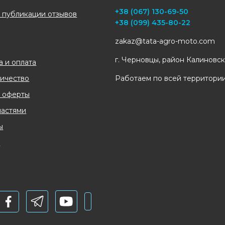
+38 (067) 130-69-50
 публикации отзывов
+38 (099) 435-80-22
zakaz@tata-agro-moto.com
г. Черновцы, район Калиновс
а и оплата
ичество
Работаем по всей территори
 оферты
частями
ы
и