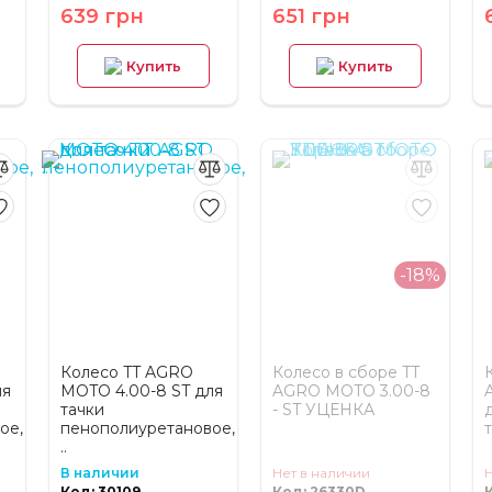
639 грн
651 грн
Купить
Купить
-18%
Колесо TT AGRO
Колесо в сборе TT
ля
MOTO 4.00-8 ST для
AGRO MOTO 3.00-8
тачки
- ST УЦЕНКА
ое,
пенополиуретановое,
..
В наличии
Нет в наличии
Н
Код: 30109
Код: 26330D
К