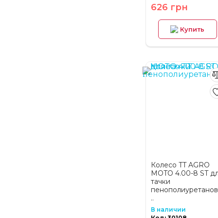
626 грн
Купить
Колесо TT AGRO
MOTO 4.00-8 ST д
тачки
пенополиуретанов
..
В наличии
Код: 30108