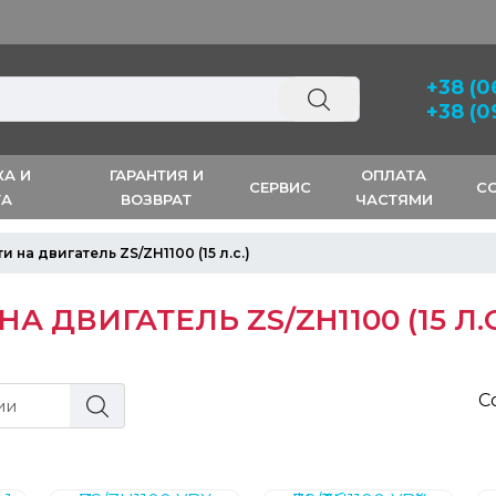
Скидка 3% на первый 
+38 (0
+38 (0
КА И
ГАРАНТИЯ И
ОПЛАТА
СЕРВИС
С
ТА
ВОЗВРАТ
ЧАСТЯМИ
и на двигатель ZS/ZH1100 (15 л.с.)
А ДВИГАТЕЛЬ ZS/ZH1100 (15 Л.С
С