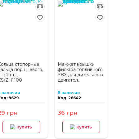
Кольца стопорные
Манжет крышки
пальца поршневого,
фильтра топливного
-т: 2 шт. -
YBX для дизельного
ZS/ZH1100
двигател..
В наличии
В наличии
Код: 8629
Код: 26642
29 грн
36 грн
Купить
Купить