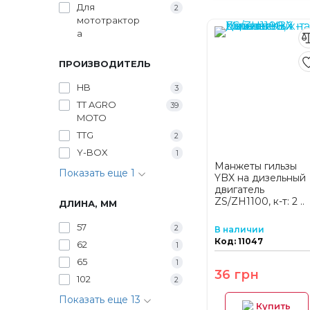
Для
2
мототрактор
а
ПРОИЗВОДИТЕЛЬ
HB
3
TT AGRO
39
MOTO
TTG
2
Y-BOX
1
Манжеты гильзы
Показать еще 1
YBX на дизельный
двигатель
ZS/ZH1100, к-т: 2 ..
ДЛИНА, ММ
57
2
В наличии
Код: 11047
62
1
65
1
36 грн
102
2
Показать еще 13
Купить