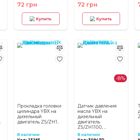
72 грн
72 грн
Купить
Купить
-8%
Прокладка головки
Датчик давления
цилиндра YBX на
масла YBX на
дизельный
дизельный
.
двигатель ZS/ZH1..
двигатель
ZS/ZH1100, ..
В наличии
В наличии
Код: 23265
Код: 30943D