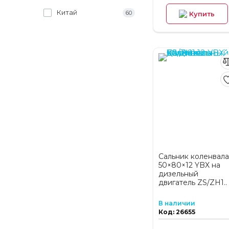
Китай
60
Купить
Сальник коленвала
50×80×12 YBX на
дизельный
двигатель ZS/ZH1..
В наличии
Код: 26655