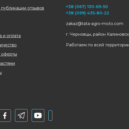
+38 (067) 130-69-50
 публикации отзывов
+38 (099) 435-80-22
zakaz@tata-agro-moto.com
г. Черновцы, район Калиновс
а и оплата
ичество
Работаем по всей территори
 оферты
частями
ы
и