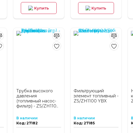
Купить
Купить
Трубка высокого
Фильтрующий
давления
элемент топливный -
к
(топливный насос-
ZS/ZH1100 YBX
фильтр) - ZS/ZH110..
В наличии
В наличии
Код: 27182
Код: 27185