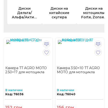
Диски
Диски на
Диски на
Дельта/
китайские
мотоциклы
Альфа/Актив/
скутера
Forte, Zonsen
СВ-125-150
(Zongshen),
Viper-Minsk-
Lifan, Viper,
Sonik
Shineray, CB
Камера TT AGRO MOTO
Камера 3.50×10 TT AGRO
2.50×17 для мотоцикла
MOTO для мотоцикла
В наличии
В наличии
Код: 76036
Код: 76040
152 грн
156 грн