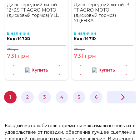
Диск передний литой
Диск передний литой 13
12×3,5 TT AGRO MOTO
TT AGRO MOTO
(дисковый тормоз) УЦ..
(дисковый тормоз)
УЦЕНКА
В наличии
В наличии
Код: 1470D
Код: 1471D
913 грн
913 грн
731 грн
731 грн
Купить
Купить
1
2
3
4
5
6
Каждый мотолюбитель стремится максимально повысить
удовольствие от поездки, обеспечив лучшее сцепление
с дорогой, плавное и надежное управление. В интернет-