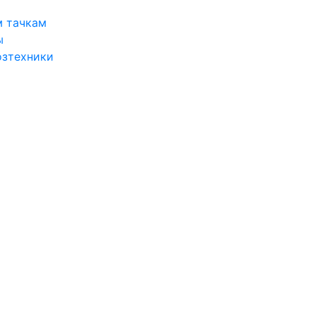
м тачкам
ы
озтехники