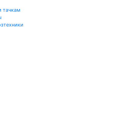
м тачкам
ы
озтехники