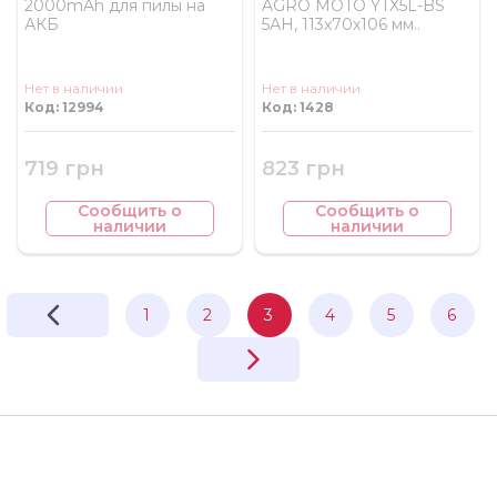
2000mAh для пилы на
AGRO MOTO YTX5L-BS
АКБ
5АH, 113х70х106 мм..
Нет в наличии
Нет в наличии
Код: 12994
Код: 1428
719 грн
823 грн
Сообщить о
Сообщить о
наличии
наличии
1
2
3
4
5
6