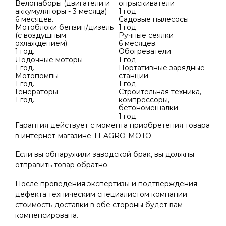
Велонаборы (двигатели и
опрыскиватели
аккумуляторы - 3 месяца)
1 год.
6 месяцев.
Садовые пылесосы
Мотоблоки бензин/дизель
1 год.
(с воздушным
Ручные сеялки
охлаждением)
6 месяцев.
1 год.
Обогреватели
Лодочные моторы
1 год.
1 год.
Портативные зарядные
Мотопомпы
станции
1 год.
1 год.
Генераторы
Строительная техника,
1 год.
компрессоры,
бетономешалки
1 год.
Гарантия действует с момента приобретения товара
в интернет-магазине TT AGRO-MOTO.
Если вы обнаружили заводской брак, вы должны
отправить товар обратно.
После проведения экспертизы и подтверждения
дефекта техническим специалистом компании
стоимость доставки в обе стороны будет вам
компенсирована.