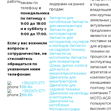
заказы по
лидерами на рынке
в Украине,
телефону
с
продаж:
владельце
понедельника
или крупны
Запчасти для
по пятницу с
земельных 
мотоблоков
Запчасти
9:00 до 18:00
актуальным
для минитрактора
и в субботу с
Запчасти для
предложен
мототракторов
9:00 до 17:00.
являются о
Запчасти для
поставки з
мотоциклов, скутеров
Если у вас возникли
и мопедов
Запчасти
для аграрн
вопросы о
на садовую технику
техники из 
сотрудничестве, не
Запчасти на
процессе а
мотопомпы
Запчасти
стесняйтесь
для генераторов
эксплуатац
обращаться по
Шины, диски, колеса
запасные ч
указанным ниже
для мото и
агрегатов и
минисельхозтехники
телефонам:
Двигатели для
комплекту
минитракторов
изнашивают
+38(067)-577-
Двигатели для
88-84
поэтому то
садовой техники.
+38(067)-577-
компании 
Двигатели на мопеды
88-86
и мотоциклы
MOTO-AGR
Двигатели на
пользуются
мотоблоки
высоким сп
Мотоаксессуары