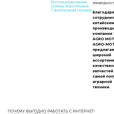
Мотоэкипирование
ликвидност
Шлемы
Агротехника
Строительная техника
Благодар
сотруднич
китайски
производи
компания
AGRO MOT
AGRO-MO
предлагае
широкий
ассортим
качестве
запчастей
самой поп
аграрной
техники.
ПОЧЕМУ ВЫГОДНО РАБОТАТЬ С ИНТЕРНЕТ-