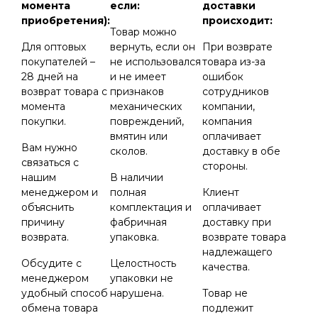
момента
если:
доставки
приобретения):
происходит:
Товар можно
Для оптовых
вернуть, если он
При возврате
покупателей –
не использовался
товара из-за
28 дней на
и не имеет
ошибок
возврат товара с
признаков
сотрудников
момента
механических
компании,
покупки.
повреждений,
компания
вмятин или
оплачивает
Вам нужно
сколов.
доставку в обе
связаться с
стороны.
нашим
В наличии
менеджером и
полная
Клиент
объяснить
комплектация и
оплачивает
причину
фабричная
доставку при
возврата.
упаковка.
возврате товара
надлежащего
Обсудите с
Целостность
качества.
менеджером
упаковки не
удобный способ
нарушена.
Товар не
обмена товара
подлежит