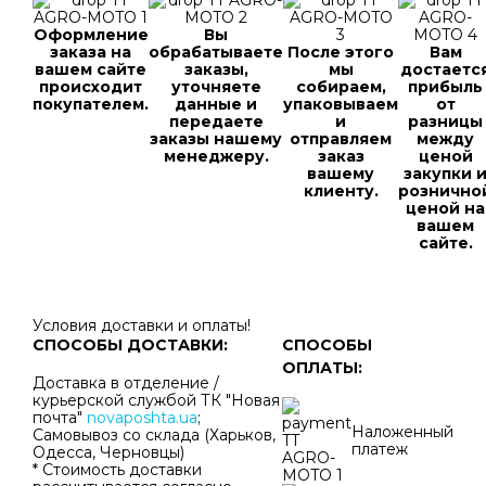
Оформление
Вы
заказа на
обрабатываете
После этого
Вам
вашем сайте
заказы,
мы
достаетс
происходит
уточняете
собираем,
прибыль
покупателем.
данные и
упаковываем
от
передаете
и
разницы
заказы нашему
отправляем
между
менеджеру.
заказ
ценой
вашему
закупки 
клиенту.
рознично
ценой на
вашем
сайте.
Условия доставки и оплаты!
СПОСОБЫ ДОСТАВКИ:
СПОСОБЫ
ОПЛАТЫ:
Доставка в отделение /
курьерской службой ТК "Новая
почта"
novaposhta.ua
;
Наложенный
Самовывоз со склада (Харьков,
платеж
Одесса, Черновцы)
* Стоимость доставки