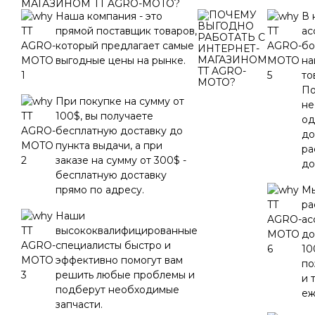
МАГАЗИНОМ TT AGRO-MOTO?
Наша компания - это
В 
прямой поставщик товаров,
ас
который предлагает самые
бо
выгодные цены на рынке.
на
то
По
При покупке на сумму от
не
100$, вы получаете
од
бесплатную доставку до
до
пункта выдачи, а при
ра
заказе на сумму от 300$ -
до
бесплатную доставку
прямо по адресу.
Мы
ра
Наши
ас
высококвалифицированные
до
специалисты быстро и
10
эффективно помогут вам
по
решить любые проблемы и
и 
подберут необходимые
еж
запчасти.