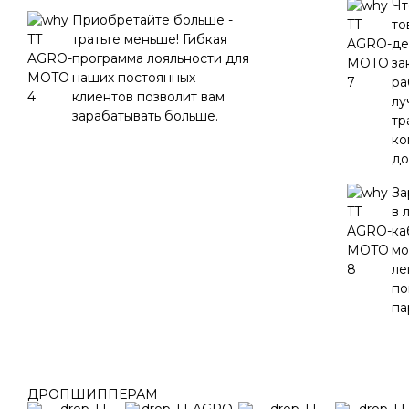
Чт
Приобретайте больше -
то
тратьте меньше! Гибкая
де
программа лояльности для
за
наших постоянных
ра
клиентов позволит вам
лу
зарабатывать больше.
тр
ко
до
За
в 
ка
мо
ле
по
па
ДРОПШИППЕРАМ