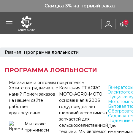
Скидка 3% на первый заказ
0
Главная
Программа лояльности
ПРОГРАММА ЛОЯЛЬНОСТИ
Магазинам и оптовым покупателям
Генератор
Хотите сотрудничать с
Компания TT AGRO
Электротех
нами? Прием заказов
MOTO-AGRO-MOTO,
Лущилки к
на нашем сайте
основанная в 2006
Мотопомп
Бытовая те
работает
году, предлагает
Обогреват
круглосуточно.
широкий ассортимент
Садовая те
запчастей для
Лодочные 
Мы также
сельскохозяйственной
Для
принимаем
техники. Мы являемся
предприни