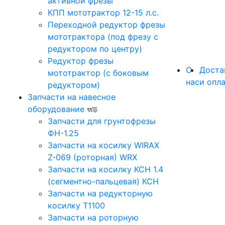
активной фрезы
КПП мототрактор 12-15 л.с.
Переходной редуктор фрезы
мототрактора (под фрезу с
редуктором по центру)
Редуктор фрезы
О
Доста
мототрактор (с боковым
нас
и опл
редуктором)
Запчасти на навесное
оборудование
Запчасти для грунтофрезы
ФН-1.25
Запчасти на косилку WIRAX
Z-069 (роторная) WRX
Запчасти на косилку КСН 1.4
(сегментно-пальцевая) КСН
Запчасти на редукторную
косилку Т1100
Запчасти на роторную