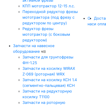
активной фрезы
КПП мототрактор 12-15 л.с.
Переходной редуктор фрезы
мототрактора (под фрезу с
О
Доста
редуктором по центру)
нас
и опл
Редуктор фрезы
мототрактор (с боковым
редуктором)
Запчасти на навесное
оборудование
Запчасти для грунтофрезы
ФН-1.25
Запчасти на косилку WIRAX
Z-069 (роторная) WRX
Запчасти на косилку КСН 1.4
(сегментно-пальцевая) КСН
Запчасти на редукторную
косилку Т1100
Запчасти на роторную