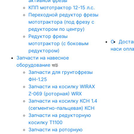
активной фрезы
КПП мототрактор 12-15 л.с.
Переходной редуктор фрезы
мототрактора (под фрезу с
редуктором по центру)
Редуктор фрезы
О
Доста
мототрактор (с боковым
нас
и опл
редуктором)
Запчасти на навесное
оборудование
Запчасти для грунтофрезы
ФН-1.25
Запчасти на косилку WIRAX
Z-069 (роторная) WRX
Запчасти на косилку КСН 1.4
(сегментно-пальцевая) КСН
Запчасти на редукторную
косилку Т1100
Запчасти на роторную