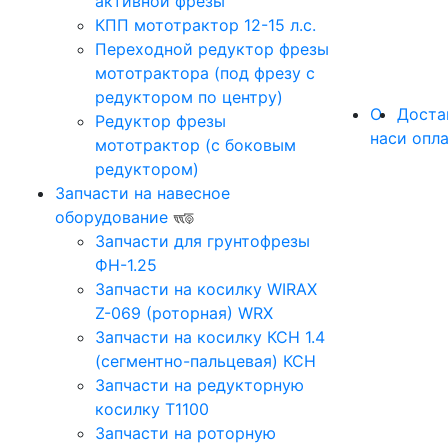
активной фрезы
КПП мототрактор 12-15 л.с.
Переходной редуктор фрезы
мототрактора (под фрезу с
редуктором по центру)
О
Доста
Редуктор фрезы
нас
и опл
мототрактор (с боковым
редуктором)
Запчасти на навесное
оборудование
Запчасти для грунтофрезы
ФН-1.25
Запчасти на косилку WIRAX
Z-069 (роторная) WRX
Запчасти на косилку КСН 1.4
(сегментно-пальцевая) КСН
Запчасти на редукторную
косилку Т1100
Запчасти на роторную