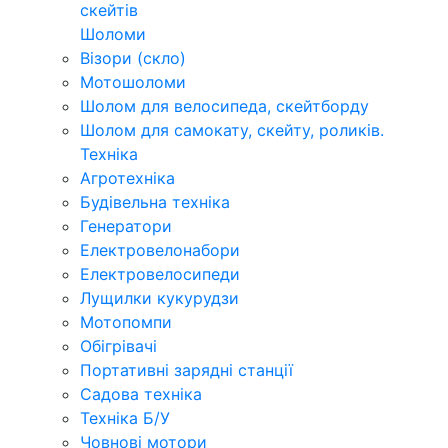
скейтів
Шоломи
Візори (скло)
Мотошоломи
Шолом для велосипеда, скейтборду
Шолом для самокату, скейту, роликів.
Техніка
Агротехніка
Будівельна техніка
Генератори
Електровелонабори
Електровелосипеди
Лущилки кукурудзи
Мотопомпи
Обігрівачі
Портативні зарядні станції
Садова техніка
Техніка Б/У
Човнові мотори