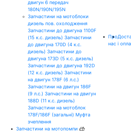
двигун 6 передач
180N/190N/195N
Запчастини на мотоблоки
дизель пов. охолодження
Запчастини до двигуна 1100F
Про
Дост
(15 к.с. дизель)
Запчастини
нас
і опл
до двигуна 170D (4 к.с.
дизель)
Запчастини до
двигуна 173D (5 к.с. дизель)
Запчастини до двигуна 192D
(12 к.с. дизель)
Запчастини
на двигун 178F (6 л.с.)
Запчастини на двигун 186F
(9 л.с.)
Запчастини на двигун
188D (11 к.с. дизель)
Запчастини на мотоблок
178F/186F (загальні)
Муфта
зчеплення
Запчастини на мотопомпи