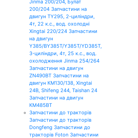
Jinma 200/204, Булат
200/204
Запчастини на
двигун TY295, 2-циліндри,
4т, 22 к.с., вод. охолодні
Xingtai 220/224
Запчастини
на двигун
Y385/BY385T/Y385T/YD385T,
3-циліндри, 4т, 25 к.с., вод.
охолодження Jinma 254/264
Запчастини на двигун
ZN490BT
Запчастини на
двигун КМ130/138, Xingtai
24B, Shifeng 244, Taishan 24
Запчастини на двигун
КМ485ВТ
Запчастини до тракторів
Запчастини до тракторів
Dongfeng
Запчастини до
тракторів Foton
Запчастини