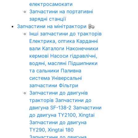
електросамокати
Запчастини на портативні
зарядні станції
Запчастини на мінітрактори
Інші запчастини до тракторів
Електрика, оптика
Карданні
вали
Каталоги
Наконечники
кермові
Насоси гідравлічні,
водяні, масляні
Підшипники
та сальники
Паливна
система
Універсальні
запчастини
Фільтри
Запчастини до двигунів
тракторів
Запчастини до
двигуна SF-138-2
Запчастини
до двигуна TY2100, Xingtai
Запчастини до двигуна
TY290, Xingtai 180
Запчастини до двигуна