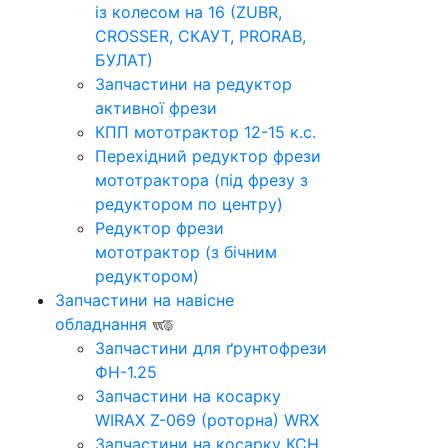
із колесом на 16 (ZUBR,
CROSSER, СКАУТ, PRORAB,
БУЛАТ)
Запчастини на редуктор
активної фрези
КПП мототрактор 12-15 к.с.
Перехідний редуктор фрези
мототрактора (під фрезу з
редуктором по центру)
Редуктор фрези
мототрактор (з бічним
редуктором)
Запчастини на навісне
обладнання
Запчастини для ґрунтофрези
ФН-1.25
Запчастини на косарку
WIRAX Z-069 (роторна) WRX
Запчастини на косарку КСН