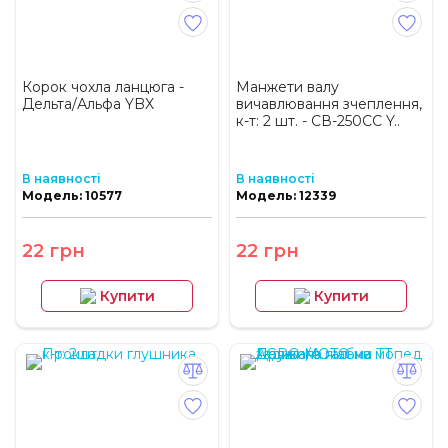
Корок чохла ланцюга -
Манжети валу
Дельта/Альфа YBX
вичавлювання зчеплення,
к-т: 2 шт. - СВ-250СС Y..
В наявності
В наявності
Модель: 10577
Модель: 12339
22 грн
22 грн
Купити
Купити