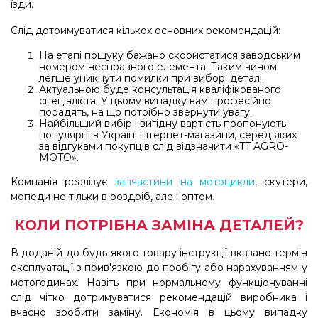
їзди.
Слід дотримуватися кількох основних рекомендацій:
На етапі пошуку бажано скористатися заводським
номером несправного елемента. Таким чином
легше уникнути помилки при виборі деталі.
Актуальною буде консультація кваліфікованого
спеціаліста. У цьому випадку вам професійно
порадять, на що потрібно звернути увагу.
Найбільший вибір і вигідну вартість пропонують
популярні в Україні інтернет-магазини, серед яких
за відгуками покупців слід відзначити «TT AGRO-
MOTO».
Компанія реалізує
запчастини на мотоцикли
, скутери,
мопеди не тільки в роздріб, але і оптом.
КОЛИ ПОТРІБНА ЗАМІНА ДЕТАЛЕЙ?
В доданій до будь-якого товару інструкції вказано термін
експлуатації з прив'язкою до пробігу або нарахуванням у
мотогодинах. Навіть при нормальному функціонуванні
слід чітко дотримуватися рекомендацій виробника і
вчасно зробити заміну. Економія в цьому випадку