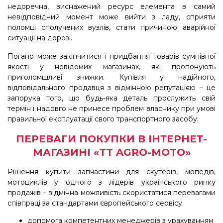
недоречна, виснажений ресурс елемента в самий
невідповідний момент може вийти з ладу, сприяти
поломці сполучених вузлів, стати причиною аварійної
ситуації на дорозі.
Погано може закінчитися і придбання товарів сумнівної
якості у невідомих магазинах, які пропонують
приголомшливі знижки. Купівля у надійного,
відповідального продавця з відмінною репутацією – це
запорука того, що будь-яка деталь прослужить свій
термін і надовго не принесе проблем власнику при умові
правильної експлуатації свого транспортного засобу.
ПЕРЕВАГИ ПОКУПКИ В ІНТЕРНЕТ-
МАГАЗИНІ «TT AGRO-MOTO»
Рішення купити запчастини для скутерів, мопедів,
мотоциклів у одного з лідерів українського ринку
продажів – відмінна можливість скористатися перевагами
співпраці за стандартами європейського сервісу:
допомога компетентних менеджерів з урахуванням