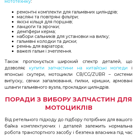
мототехніку
:
ремонтні комплекти для гальмівних циліндрів;
масляні та повітряні фільтри;
якісні кільця для поршнів;
ланцюги та зірочки;
демпфери керма;
набори сальників для установки на вилку;
гальмівні колодки та диски;
ремінь для варіатора;
важелі гальм і зчеплення.
Також пропонується широкий спектр деталей, що
дозволяє
купити запчастини на китайські мопеди
і
японські скутери, мотоцикли CB/CG/ZUBR – системи
випуску, свічки запалювання, пилки, кришки, армовані
шланги гальмівного вузла, прокладки циліндрів.
ПОРАДИ З ВИБОРУ ЗАПЧАСТИН ДЛЯ
МОТОЦИКЛІВ
Від ретельного підходу до підбору потрібних для вашого
байка комплектуючих і деталей залежить нормальна
робота транспортного засобу і безпека власника під час