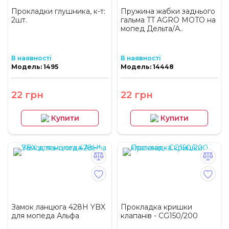
Прокладки глушника, к-т:
Пружина жабки заднього
2шт.
гальма TT AGRO MOTO на
мопед Дельта/А..
В наявності
В наявності
Модель: 1495
Модель: 14448
22 грн
22 грн
Купити
Купити
Замок ланцюга 428H YBX
Прокладка кришки
для мопеда Альфа
клапанів - CG150/200