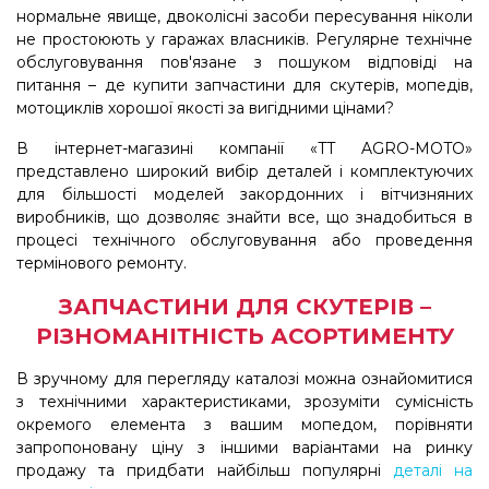
нормальне явище, двоколісні засоби пересування ніколи
не простоюють у гаражах власників. Регулярне технічне
обслуговування пов'язане з пошуком відповіді на
питання – де купити запчастини для скутерів, мопедів,
мотоциклів хорошої якості за вигідними цінами?
В інтернет-магазині компанії «TT AGRO-MOTO»
представлено широкий вибір деталей і комплектуючих
для більшості моделей закордонних і вітчизняних
виробників, що дозволяє знайти все, що знадобиться в
процесі технічного обслуговування або проведення
термінового ремонту.
ЗАПЧАСТИНИ ДЛЯ СКУТЕРІВ –
РІЗНОМАНІТНІСТЬ АСОРТИМЕНТУ
В зручному для перегляду каталозі можна ознайомитися
з технічними характеристиками, зрозуміти сумісність
окремого елемента з вашим мопедом, порівняти
запропоновану ціну з іншими варіантами на ринку
продажу та придбати найбільш популярні
деталі на