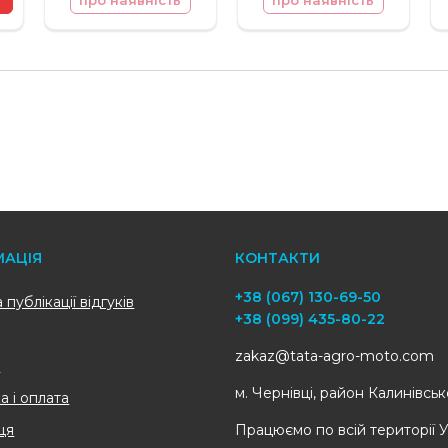
про наявність
про наявність
МАЦІЯ
КОНТАКТИ
+38 (067) 130-69-50
публікації відгуків
+38 (099) 435-80-22
zakaz@tata-agro-moto.com
с
м. Чернівці, район Калинівсь
а і оплата
ця
Працюємо по всій території 