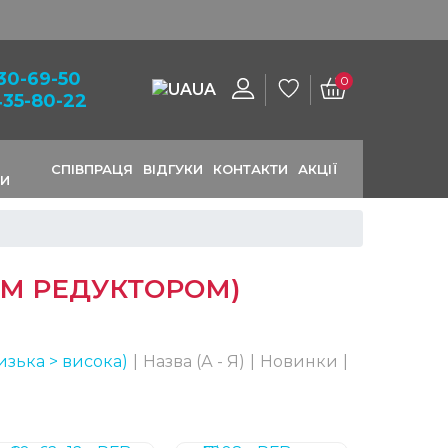
Запчастини. Безкоштовна доставка від 1200 грн!
130-69-50
0
UA
435-80-22
СПІВПРАЦЯ
ВІДГУКИ
КОНТАКТИ
АКЦІЇ
МИ
ИМ РЕДУКТОРОМ)
изька > висока)
|
Назва (А - Я)
|
Новинки
|