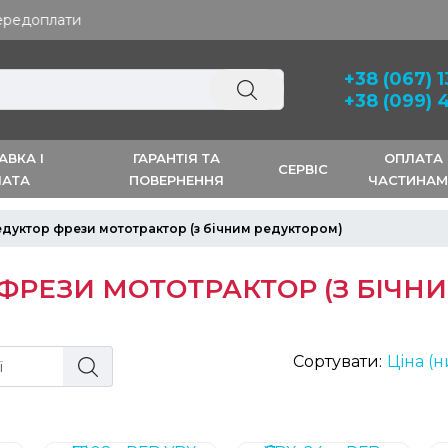
+38 (067) 
+38 (099) 
АВКА І
ГАРАНТІЯ ТА
ОПЛАТА
СЕРВІС
ЛАТА
ПОВЕРНЕННЯ
ЧАСТИНА
дуктор фрези мототрактор (з бічним редуктором)
ФРЕЗИ МОТОТРАКТОР (З БІЧН
Сортувати:
Ціна (н