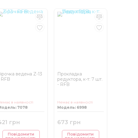
Зірочка ведена Z-13
Прокладка
- RFB
редуктора, к-т: 7 шт.
- RFB
емає в наявності
Немає в наявності
Модель: 7078
Модель: 6998
421 грн
673 грн
Повідомити
Повідомити