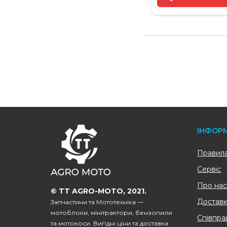
FOOTER
ІНФОР
Правила 
Сервіс
Про на
© TT AGRO-MOTO, 2021.
Доставк
Запчастини та Мототехніка —
мотоблоки, мінітрактори, бензопили
Співпра
та мотокоси. Вигідні ціни та доставка