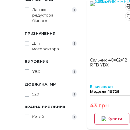
Ланцюг
1
редуктора
бічного
ПРИЗНАЧЕННЯ
Для
1
моторактора
Сальник 40×62×12 -
ВИРОБНИК
RFB YBX
YBX
1
ДОВЖИНА, ММ
В наявності
Модель: 10729
920
1
43 грн
КРАЇНА-ВИРОБНИК
Китай
1
Купити