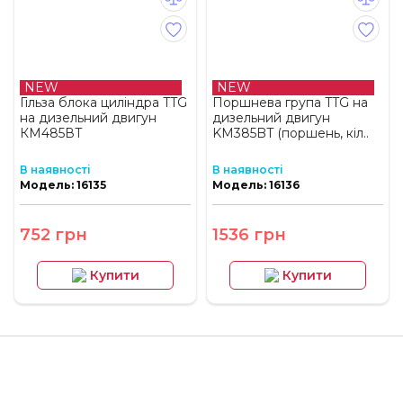
NEW
NEW
Гільза блока циліндра TTG
Поршнева група TTG на
на дизельний двигун
дизельний двигун
КМ485ВТ
KM385BT (поршень, кіл..
В наявності
В наявності
Модель: 16135
Модель: 16136
752 грн
1536 грн
Купити
Купити