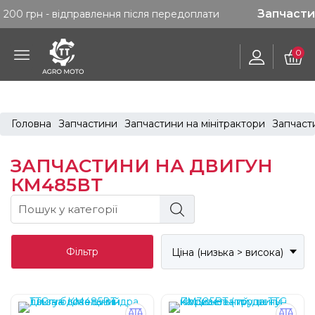
Запчастини. Безко
відправлення після передоплати
0
Головна
Запчастини
Запчастини на мінітрактори
Запчасти
ЗАПЧАСТИНИ НА ДВИГУН
КМ485ВТ
Фільтр
Ціна (низька > висока)