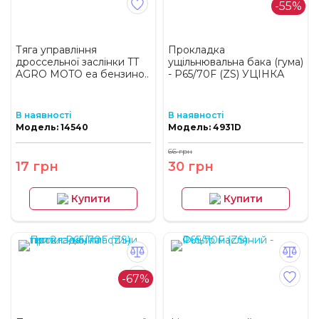
-55%
Тяга управління
Прокладка
дроссельної заслінки TT
ущільнювальна бака (гума)
AGRO MOTO еа бензино..
- P65/70F (ZS) УЦІНКА
В наявності
В наявності
Модель: 14540
Модель: 4931D
66 грн
17 грн
30 грн
Купити
Купити
-67%