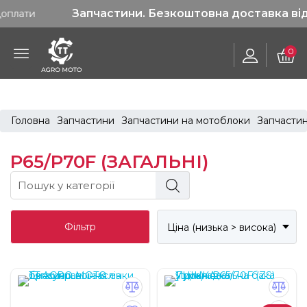
Запчастини. Безкоштовна доставка від 1200 гр
0
Головна
Запчастини
Запчастини на мотоблоки
Запчасти
P65/P70F (ЗАГАЛЬНІ)
Фільтр
Ціна (низька > висока)