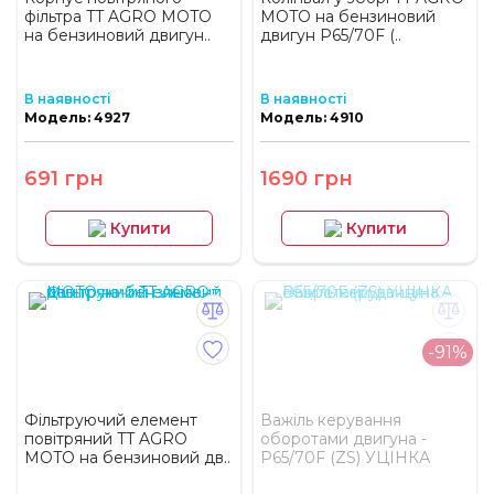
фільтра TT AGRO MOTO
MOTO на бензиновий
на бензиновий двигун..
двигун P65/70F (..
В наявності
В наявності
Модель: 4927
Модель: 4910
691 грн
1690 грн
Купити
Купити
-91%
Фільтруючий елемент
Важіль керування
повітряний TT AGRO
оборотами двигуна -
MOTO на бензиновий дв..
P65/70F (ZS) УЦІНКА