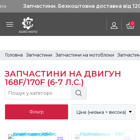
Запчастини. Безкоштовна доставка від 1200 грн
0
Головна
Запчастини
Запчастини на мотоблоки
Запчасти
ЗАПЧАСТИНИ НА ДВИГУН
168F/170F (6-7 Л.С.)
Фільтр
Ціна (низька > висока)