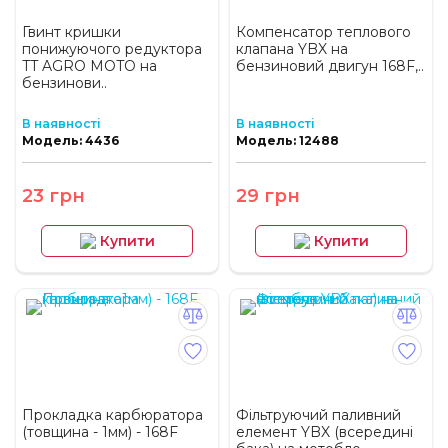
Гвинт кришки
Компенсатор теплового
понижуючого редуктора
клапана YBX на
TT AGRO MOTO на
бензиновий двигун 168F,..
бензинови..
В наявності
В наявності
Модель: 4436
Модель: 12488
23 грн
29 грн
Купити
Купити
Прокладка карбюратора
Фільтруючий паливний
(товщина - 1мм) - 168F
елемент YBX (всередині