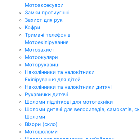
Мотоаксесуари
Замки протиугінні
Захист для рук
Кофри
Тримачі телефонів
Мотоекіпірування
Мотозахист
Мотоокуляри
Моторукавиці
Наколінники та налокітники
Екіпірування для дітей
Наколінники та налокітники дитячі
Рукавички дитячі
Шоломи підліткові для мототехніки
Шоломи дитячі для велосипедів, самокатів, с
Шоломи
Візори (скло)
Мотошоломи