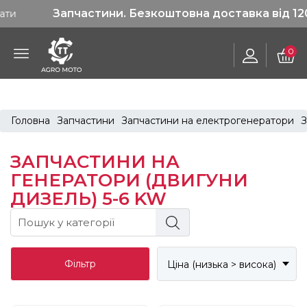
Запчастини. Безкоштовна доставка від 1200 грн
0
Головна
Запчастини
Запчастини на електрогенератори
З
ЗАПЧАСТИНИ НА
ГЕНЕРАТОРИ (ДВИГУНИ
ДИЗЕЛЬ) 5-6 KW
Фільтр
Ціна (низька > висока)