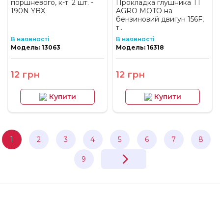
поршневого, к-т: 2 шт. -
Прокладка глушника TT
190N YBX
AGRO MOTO на
бензиновий двигун 156F,
т..
В наявності
В наявності
Модель: 13063
Модель: 16318
12 грн
12 грн
Купити
Купити
1
2
3
4
5
6
7
8
9