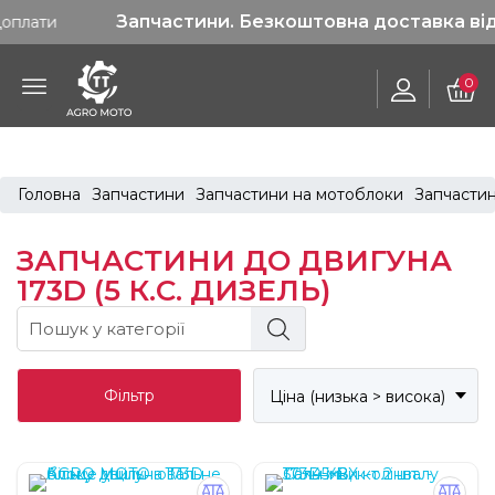
Запчастини. Безкоштовна доставка від 1200 гр
0
Головна
Запчастини
Запчастини на мотоблоки
Запчастин
ЗАПЧАСТИНИ ДО ДВИГУНА
173D (5 К.С. ДИЗЕЛЬ)
Фільтр
Ціна (низька > висока)