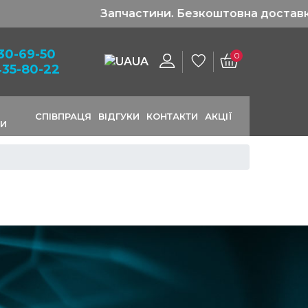
а від 1200 грн!
130-69-50
0
UA
435-80-22
СПІВПРАЦЯ
ВІДГУКИ
КОНТАКТИ
АКЦІЇ
МИ