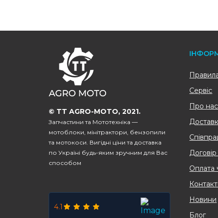
FOOTER
ІНФОР
Правила 
Сервіс
Про на
© TT AGRO-MOTO, 2021.
Доставк
Запчастини та Мототехніка —
мотоблоки, мінітрактори, бензопили
Співпра
та мотокоси. Вигідні ціни та доставка
Договір
по Україні будь-яким зручним для Вас
способом
Оплата 
Контакт
Новини
4.1
Блог