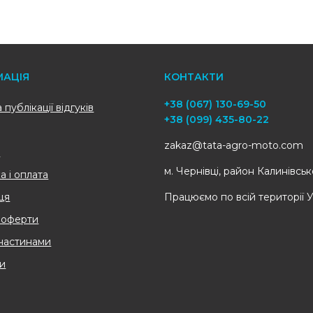
МАЦІЯ
КОНТАКТИ
+38 (067) 130-69-50
публікації відгуків
+38 (099) 435-80-22
zakaz@tata-agro-moto.com
с
м. Чернівці, район Калинівсь
а і оплата
ця
Працюємо по всій території 
 оферти
частинами
и