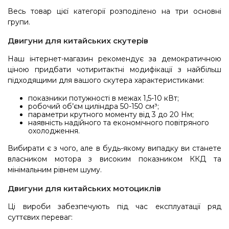
Весь товар цієї категорії розподілено на три основні
групи.
Двигуни для китайських скутерів
Наш інтернет-магазин рекомендує за демократичною
ціною придбати чотиритактні модифікації з найбільш
підходящими для вашого скутера характеристиками:
показники потужності в межах 1,5-10 кВт;
робочий об’єм циліндра 50-150 см³;
параметри крутного моменту від 3 до 20 Нм;
наявність надійного та економічного повітряного
охолодження.
Вибирати є з чого, але в будь-якому випадку ви станете
власником мотора з високим показником ККД та
мінімальним рівнем шуму.
Двигуни для китайських мотоциклів
Ці вироби забезпечують під час експлуатації ряд
суттєвих переваг: