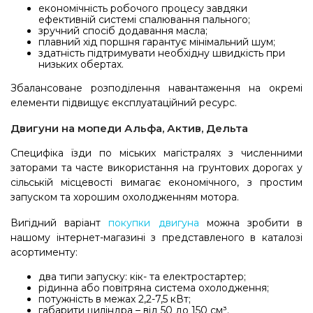
економічність робочого процесу завдяки
ефективній системі спалювання пального;
зручний спосіб додавання масла;
плавний хід поршня гарантує мінімальний шум;
здатність підтримувати необхідну швидкість при
низьких обертах.
Збалансоване розподілення навантаження на окремі
елементи підвищує експлуатаційний ресурс.
Двигуни на мопеди Альфа, Актив, Дельта
Специфіка їзди по міських магістралях з численними
заторами та часте використання на грунтових дорогах у
сільській місцевості вимагає економічного, з простим
запуском та хорошим охолодженням мотора.
Вигідний варіант
покупки двигуна
можна зробити в
нашому інтернет-магазині з представленого в каталозі
асортименту:
два типи запуску: кік- та електростартер;
рідинна або повітряна система охолодження;
потужність в межах 2,2-7,5 кВт;
габарити циліндра – від 50 до 150 см³.