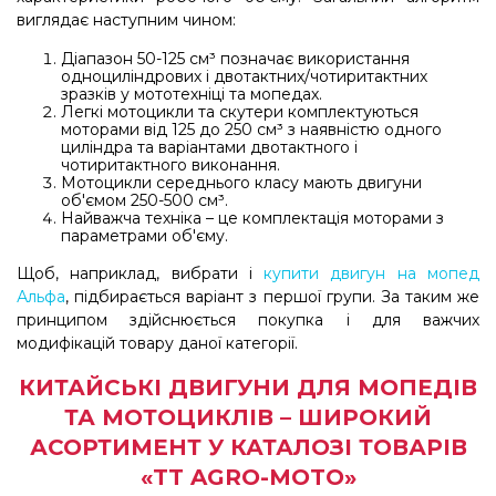
виглядає наступним чином:
Діапазон 50-125 см³ позначає використання
одноциліндрових і двотактних/чотиритактних
зразків у мототехніці та мопедах.
Легкі мотоцикли та скутери комплектуються
моторами від 125 до 250 см³ з наявністю одного
циліндра та варіантами двотактного і
чотиритактного виконання.
Мотоцикли середнього класу мають двигуни
об'ємом 250-500 см³.
Найважча техніка – це комплектація моторами з
параметрами об'єму.
Щоб, наприклад, вибрати і
купити двигун на мопед
Альфа
, підбирається варіант з першої групи. За таким же
принципом здійснюється покупка і для важчих
модифікацій товару даної категорії.
КИТАЙСЬКІ ДВИГУНИ ДЛЯ МОПЕДІВ
ТА МОТОЦИКЛІВ – ШИРОКИЙ
АСОРТИМЕНТ У КАТАЛОЗІ ТОВАРІВ
«TT AGRO-MOTO»