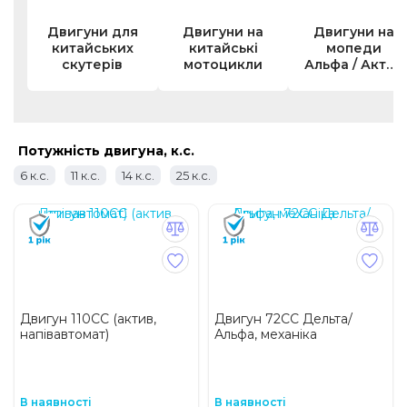
Двигуни для
Двигуни на
Двигуни на
китайських
китайські
мопеди
скутерів
мотоцикли
Альфа / Актив
/ Дельта
Потужність двигуна, к.с.
6 к.c.
11 к.c.
14 к.c.
25 к.c.
Двигун 110CC (актив,
Двигун 72CC Дельта/
напівавтомат)
Альфа, механіка
В наявності
В наявності