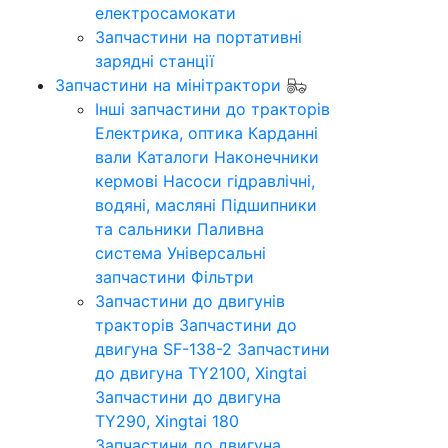
електросамокати
Запчастини на портативні
зарядні станції
Запчастини на мінітрактори
Інші запчастини до тракторів
Електрика, оптика
Карданні
вали
Каталоги
Наконечники
кермові
Насоси гідравлічні,
водяні, масляні
Підшипники
та сальники
Паливна
система
Універсальні
запчастини
Фільтри
Запчастини до двигунів
тракторів
Запчастини до
двигуна SF-138-2
Запчастини
до двигуна TY2100, Xingtai
Запчастини до двигуна
TY290, Xingtai 180
Запчастини до двигуна