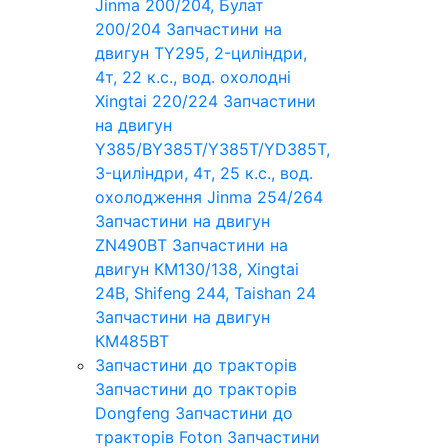
Jinma 200/204, Булат
200/204
Запчастини на
двигун TY295, 2-циліндри,
4т, 22 к.с., вод. охолодні
Xingtai 220/224
Запчастини
на двигун
Y385/BY385T/Y385T/YD385T,
3-циліндри, 4т, 25 к.с., вод.
охолодження Jinma 254/264
Запчастини на двигун
ZN490BT
Запчастини на
двигун КМ130/138, Xingtai
24B, Shifeng 244, Taishan 24
Запчастини на двигун
КМ485ВТ
Запчастини до тракторів
Запчастини до тракторів
Dongfeng
Запчастини до
тракторів Foton
Запчастини