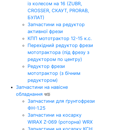
із колесом на 16 (ZUBR,
CROSSER, СКАУТ, PRORAB,
БУЛАТ)
Запчастини на редуктор
активної фрези
КПП мототрактор 12-15 к.с.
Перехідний редуктор фрези
мототрактора (під фрезу з
редуктором по центру)
Редуктор фрези
мототрактор (з бічним
редуктором)
Запчастини на навісне
обладнання
Запчастини для ґрунтофрези
ФН-1.25
Запчастини на косарку
WIRAX Z-069 (роторна) WRX
Запчастини на косарку КСН