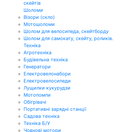
скейтів
Шоломи
Візори (скло)
Мотошоломи
Шолом для велосипеда, скейтборду
Шолом для самокату, скейту, роликів.
Техніка
Агротехніка
Будівельна техніка
Генератори
Електровелонабори
Електровелосипеди
Лущилки кукурудзи
Мотопомпи
Обігрівачі
Портативні зарядні станції
Садова техніка
Техніка Б/У
Човнові мотори