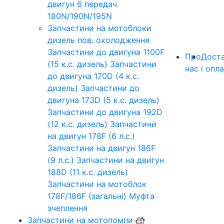
двигун 6 передач
180N/190N/195N
Запчастини на мотоблоки
дизель пов. охолодження
Запчастини до двигуна 1100F
Про
Дост
(15 к.с. дизель)
Запчастини
нас
і опл
до двигуна 170D (4 к.с.
дизель)
Запчастини до
двигуна 173D (5 к.с. дизель)
Запчастини до двигуна 192D
(12 к.с. дизель)
Запчастини
на двигун 178F (6 л.с.)
Запчастини на двигун 186F
(9 л.с.)
Запчастини на двигун
188D (11 к.с. дизель)
Запчастини на мотоблок
178F/186F (загальні)
Муфта
зчеплення
Запчастини на мотопомпи