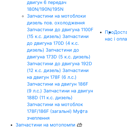
двигун 6 передач
180N/190N/195N
Запчастини на мотоблоки
дизель пов. охолодження
Запчастини до двигуна 1100F
Про
Дост
(15 к.с. дизель)
Запчастини
нас
і опл
до двигуна 170D (4 к.с.
дизель)
Запчастини до
двигуна 173D (5 к.с. дизель)
Запчастини до двигуна 192D
(12 к.с. дизель)
Запчастини
на двигун 178F (6 л.с.)
Запчастини на двигун 186F
(9 л.с.)
Запчастини на двигун
188D (11 к.с. дизель)
Запчастини на мотоблок
178F/186F (загальні)
Муфта
зчеплення
Запчастини на мотопомпи