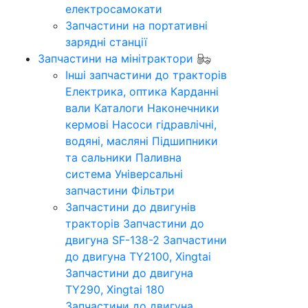
електросамокати
Запчастини на портативні
зарядні станції
Запчастини на мінітрактори
Інші запчастини до тракторів
Електрика, оптика
Карданні
вали
Каталоги
Наконечники
кермові
Насоси гідравлічні,
водяні, масляні
Підшипники
та сальники
Паливна
система
Універсальні
запчастини
Фільтри
Запчастини до двигунів
тракторів
Запчастини до
двигуна SF-138-2
Запчастини
до двигуна TY2100, Xingtai
Запчастини до двигуна
TY290, Xingtai 180
Запчастини до двигуна