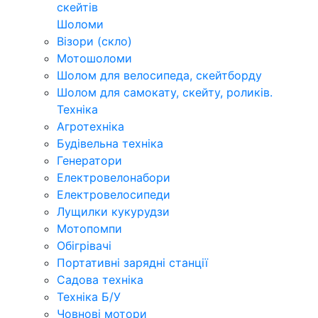
скейтів
Шоломи
Візори (скло)
Мотошоломи
Шолом для велосипеда, скейтборду
Шолом для самокату, скейту, роликів.
Техніка
Агротехніка
Будівельна техніка
Генератори
Електровелонабори
Електровелосипеди
Лущилки кукурудзи
Мотопомпи
Обігрівачі
Портативні зарядні станції
Садова техніка
Техніка Б/У
Човнові мотори