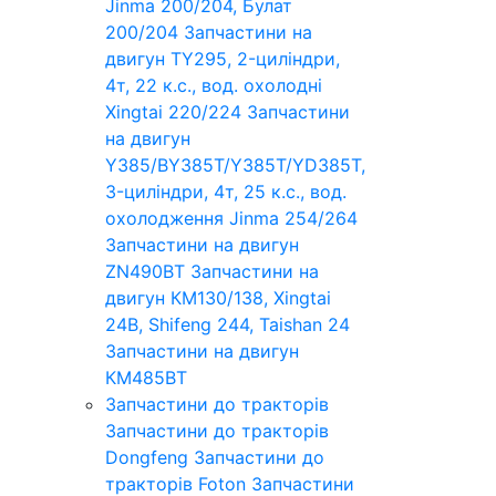
Jinma 200/204, Булат
200/204
Запчастини на
двигун TY295, 2-циліндри,
4т, 22 к.с., вод. охолодні
Xingtai 220/224
Запчастини
на двигун
Y385/BY385T/Y385T/YD385T,
3-циліндри, 4т, 25 к.с., вод.
охолодження Jinma 254/264
Запчастини на двигун
ZN490BT
Запчастини на
двигун КМ130/138, Xingtai
24B, Shifeng 244, Taishan 24
Запчастини на двигун
КМ485ВТ
Запчастини до тракторів
Запчастини до тракторів
Dongfeng
Запчастини до
тракторів Foton
Запчастини