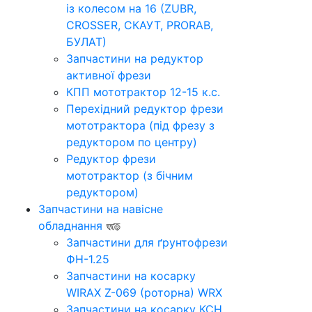
із колесом на 16 (ZUBR,
CROSSER, СКАУТ, PRORAB,
БУЛАТ)
Запчастини на редуктор
активної фрези
КПП мототрактор 12-15 к.с.
Перехідний редуктор фрези
мототрактора (під фрезу з
редуктором по центру)
Редуктор фрези
мототрактор (з бічним
редуктором)
Запчастини на навісне
обладнання
Запчастини для ґрунтофрези
ФН-1.25
Запчастини на косарку
WIRAX Z-069 (роторна) WRX
Запчастини на косарку КСН