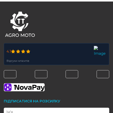
FOOTER
4.1
Відгуки клієнтів
ПІДПИСАТИСЯ НА РОЗСИЛКУ