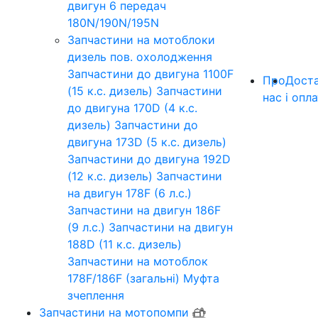
двигун 6 передач
180N/190N/195N
Запчастини на мотоблоки
дизель пов. охолодження
Запчастини до двигуна 1100F
Про
Дост
(15 к.с. дизель)
Запчастини
нас
і опл
до двигуна 170D (4 к.с.
дизель)
Запчастини до
двигуна 173D (5 к.с. дизель)
Запчастини до двигуна 192D
(12 к.с. дизель)
Запчастини
на двигун 178F (6 л.с.)
Запчастини на двигун 186F
(9 л.с.)
Запчастини на двигун
188D (11 к.с. дизель)
Запчастини на мотоблок
178F/186F (загальні)
Муфта
зчеплення
Запчастини на мотопомпи