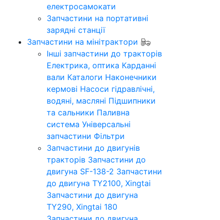
електросамокати
Запчастини на портативні
зарядні станції
Запчастини на мінітрактори
Інші запчастини до тракторів
Електрика, оптика
Карданні
вали
Каталоги
Наконечники
кермові
Насоси гідравлічні,
водяні, масляні
Підшипники
та сальники
Паливна
система
Універсальні
запчастини
Фільтри
Запчастини до двигунів
тракторів
Запчастини до
двигуна SF-138-2
Запчастини
до двигуна TY2100, Xingtai
Запчастини до двигуна
TY290, Xingtai 180
Запчастини до двигуна