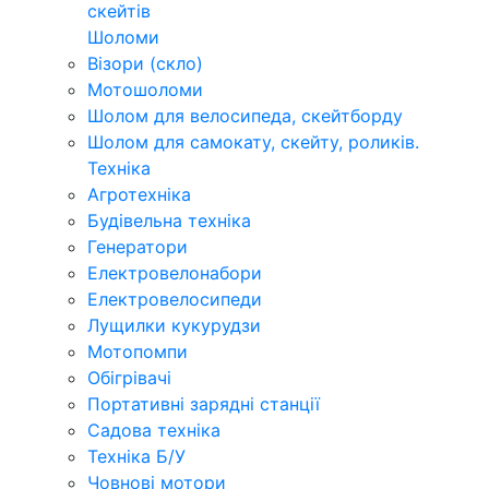
скейтів
Шоломи
Візори (скло)
Мотошоломи
Шолом для велосипеда, скейтборду
Шолом для самокату, скейту, роликів.
Техніка
Агротехніка
Будівельна техніка
Генератори
Електровелонабори
Електровелосипеди
Лущилки кукурудзи
Мотопомпи
Обігрівачі
Портативні зарядні станції
Садова техніка
Техніка Б/У
Човнові мотори