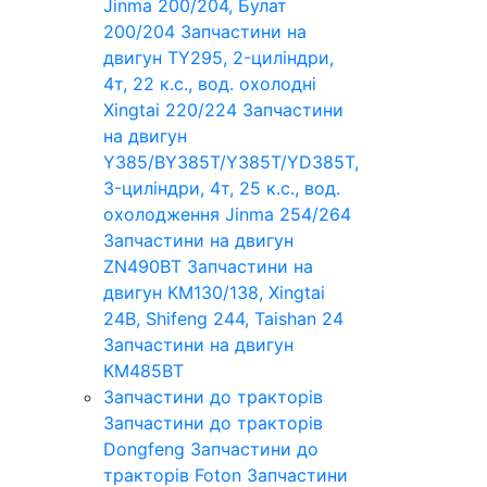
Jinma 200/204, Булат
200/204
Запчастини на
двигун TY295, 2-циліндри,
4т, 22 к.с., вод. охолодні
Xingtai 220/224
Запчастини
на двигун
Y385/BY385T/Y385T/YD385T,
3-циліндри, 4т, 25 к.с., вод.
охолодження Jinma 254/264
Запчастини на двигун
ZN490BT
Запчастини на
двигун КМ130/138, Xingtai
24B, Shifeng 244, Taishan 24
Запчастини на двигун
КМ485ВТ
Запчастини до тракторів
Запчастини до тракторів
Dongfeng
Запчастини до
тракторів Foton
Запчастини