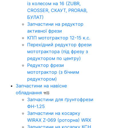
із колесом на 16 (ZUBR,
CROSSER, СКАУТ, PRORAB,
БУЛАТ)
Запчастини на редуктор
активної фрези
КПП мототрактор 12-15 к.с.
Перехідний редуктор фрези
мототрактора (під фрезу з
редуктором по центру)
Редуктор фрези
мототрактор (з бічним
редуктором)
Запчастини на навісне
обладнання
Запчастини для ґрунтофрези
ФН-1.25
Запчастини на косарку
WIRAX Z-069 (роторна) WRX
Запчастини на косарку КСН