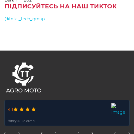
ПІДПИСУЙТЕСЬ НА НАШ ТИКТОК
@total_tech_group
FOOTER
4.1
Відгуки клієнтів