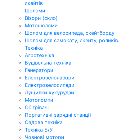
скейтів
Шоломи
Візори (скло)
Мотошоломи
Шолом для велосипеда, скейтборду
Шолом для самокату, скейту, роликів.
Техніка
Агротехніка
Будівельна техніка
Генератори
Електровелонабори
Електровелосипеди
Лущилки кукурудзи
Мотопомпи
Обігрівачі
Портативні зарядні станції
Садова техніка
Техніка Б/У
Човнові мотори