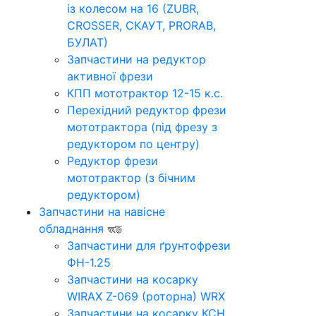
із колесом на 16 (ZUBR,
CROSSER, СКАУТ, PRORAB,
БУЛАТ)
Запчастини на редуктор
активної фрези
КПП мототрактор 12-15 к.с.
Перехідний редуктор фрези
мототрактора (під фрезу з
редуктором по центру)
Редуктор фрези
мототрактор (з бічним
редуктором)
Запчастини на навісне
обладнання
Запчастини для ґрунтофрези
ФН-1.25
Запчастини на косарку
WIRAX Z-069 (роторна) WRX
Запчастини на косарку КСН