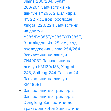
Jinma 200/204, Булат
200/204
Запчастини на
двигун TY295, 2-циліндри,
4т, 22 к.с., вод. охолодні
Xingtai 220/224
Запчастини
на двигун
Y385/BY385T/Y385T/YD385T,
3-циліндри, 4т, 25 к.с., вод.
охолодження Jinma 254/264
Запчастини на двигун
ZN490BT
Запчастини на
двигун КМ130/138, Xingtai
24B, Shifeng 244, Taishan 24
Запчастини на двигун
КМ485ВТ
Запчастини до тракторів
Запчастини до тракторів
Dongfeng
Запчастини до
тракторів Foton
Запчастини