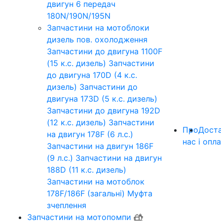
двигун 6 передач
180N/190N/195N
Запчастини на мотоблоки
дизель пов. охолодження
Запчастини до двигуна 1100F
(15 к.с. дизель)
Запчастини
до двигуна 170D (4 к.с.
дизель)
Запчастини до
двигуна 173D (5 к.с. дизель)
Запчастини до двигуна 192D
(12 к.с. дизель)
Запчастини
Про
Дост
на двигун 178F (6 л.с.)
нас
і опл
Запчастини на двигун 186F
(9 л.с.)
Запчастини на двигун
188D (11 к.с. дизель)
Запчастини на мотоблок
178F/186F (загальні)
Муфта
зчеплення
Запчастини на мотопомпи