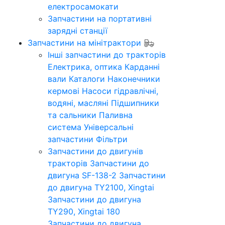
електросамокати
Запчастини на портативні
зарядні станції
Запчастини на мінітрактори
Інші запчастини до тракторів
Електрика, оптика
Карданні
вали
Каталоги
Наконечники
кермові
Насоси гідравлічні,
водяні, масляні
Підшипники
та сальники
Паливна
система
Універсальні
запчастини
Фільтри
Запчастини до двигунів
тракторів
Запчастини до
двигуна SF-138-2
Запчастини
до двигуна TY2100, Xingtai
Запчастини до двигуна
TY290, Xingtai 180
Запчастини до двигуна