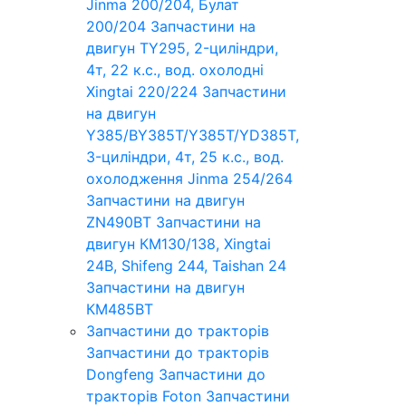
Jinma 200/204, Булат
200/204
Запчастини на
двигун TY295, 2-циліндри,
4т, 22 к.с., вод. охолодні
Xingtai 220/224
Запчастини
на двигун
Y385/BY385T/Y385T/YD385T,
3-циліндри, 4т, 25 к.с., вод.
охолодження Jinma 254/264
Запчастини на двигун
ZN490BT
Запчастини на
двигун КМ130/138, Xingtai
24B, Shifeng 244, Taishan 24
Запчастини на двигун
КМ485ВТ
Запчастини до тракторів
Запчастини до тракторів
Dongfeng
Запчастини до
тракторів Foton
Запчастини