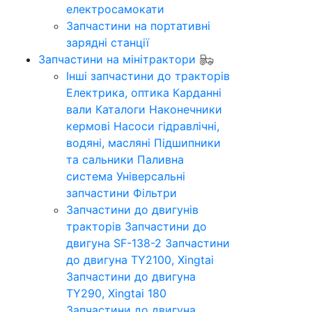
електросамокати
Запчастини на портативні
зарядні станції
Запчастини на мінітрактори
Інші запчастини до тракторів
Електрика, оптика
Карданні
вали
Каталоги
Наконечники
кермові
Насоси гідравлічні,
водяні, масляні
Підшипники
та сальники
Паливна
система
Універсальні
запчастини
Фільтри
Запчастини до двигунів
тракторів
Запчастини до
двигуна SF-138-2
Запчастини
до двигуна TY2100, Xingtai
Запчастини до двигуна
TY290, Xingtai 180
Запчастини до двигуна