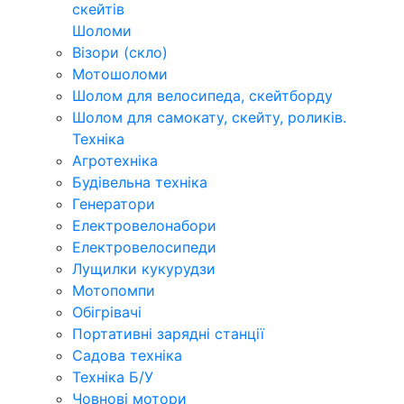
скейтів
Шоломи
Візори (скло)
Мотошоломи
Шолом для велосипеда, скейтборду
Шолом для самокату, скейту, роликів.
Техніка
Агротехніка
Будівельна техніка
Генератори
Електровелонабори
Електровелосипеди
Лущилки кукурудзи
Мотопомпи
Обігрівачі
Портативні зарядні станції
Садова техніка
Техніка Б/У
Човнові мотори