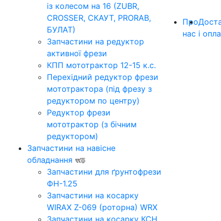
із колесом на 16 (ZUBR,
CROSSER, СКАУТ, PRORAB,
Про
Дост
БУЛАТ)
нас
і опл
Запчастини на редуктор
активної фрези
КПП мототрактор 12-15 к.с.
Перехідний редуктор фрези
мототрактора (під фрезу з
редуктором по центру)
Редуктор фрези
мототрактор (з бічним
редуктором)
Запчастини на навісне
обладнання
Запчастини для ґрунтофрези
ФН-1.25
Запчастини на косарку
WIRAX Z-069 (роторна) WRX
Запчастини на косарку КСН