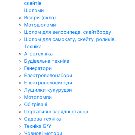
скейтів
Шоломи
Візори (скло)
Мотошоломи
Шолом для велосипеда, скейтборду
Шолом для самокату, скейту, роликів.
Техніка
Агротехніка
Будівельна техніка
Генератори
Електровелонабори
Електровелосипеди
Лущилки кукурудзи
Мотопомпи
Обігрівачі
Портативні зарядні станції
Садова техніка
Техніка Б/У
Човнові мотори