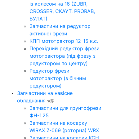
із колесом на 16 (ZUBR,
CROSSER, СКАУТ, PRORAB,
БУЛАТ)
Запчастини на редуктор
активної фрези
КПП мототрактор 12-15 к.с.
Перехідний редуктор фрези
мототрактора (під фрезу з
редуктором по центру)
Редуктор фрези
мототрактор (з бічним
редуктором)
Запчастини на навісне
обладнання
Запчастини для ґрунтофрези
ФН-1.25
Запчастини на косарку
WIRAX Z-069 (роторна) WRX
Запчастини на косарку КСН