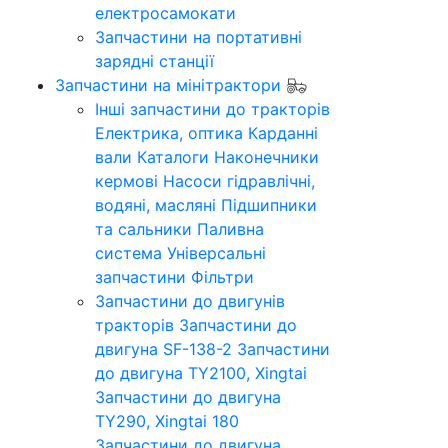
електросамокати
Запчастини на портативні
зарядні станції
Запчастини на мінітрактори
Інші запчастини до тракторів
Електрика, оптика
Карданні
вали
Каталоги
Наконечники
кермові
Насоси гідравлічні,
водяні, масляні
Підшипники
та сальники
Паливна
система
Універсальні
запчастини
Фільтри
Запчастини до двигунів
тракторів
Запчастини до
двигуна SF-138-2
Запчастини
до двигуна TY2100, Xingtai
Запчастини до двигуна
TY290, Xingtai 180
Запчастини до двигуна