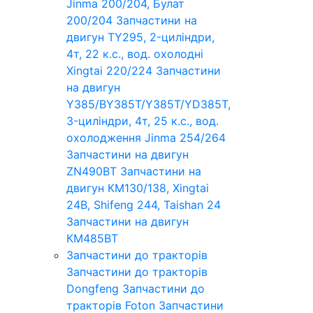
Jinma 200/204, Булат
200/204
Запчастини на
двигун TY295, 2-циліндри,
4т, 22 к.с., вод. охолодні
Xingtai 220/224
Запчастини
на двигун
Y385/BY385T/Y385T/YD385T,
3-циліндри, 4т, 25 к.с., вод.
охолодження Jinma 254/264
Запчастини на двигун
ZN490BT
Запчастини на
двигун КМ130/138, Xingtai
24B, Shifeng 244, Taishan 24
Запчастини на двигун
КМ485ВТ
Запчастини до тракторів
Запчастини до тракторів
Dongfeng
Запчастини до
тракторів Foton
Запчастини