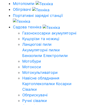
Мотопомпи
Обігрівачі
Портативні зарядні станції
Садова техніка
Газонокосарки акумуляторні
Кущорізи та ножиці
Ланцюгові пили
Акумуляторні пилки
Бензопили
Електропили
Мотобури
Мотокоси
Мотокультиватори
Навісне обладнання
Картоплекопалки
Косарки
Сівалки
Обприскувачі
Ручні сівалки