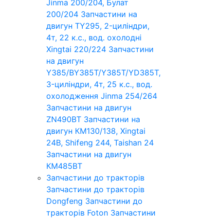
Jinma 200/204, Булат
200/204
Запчастини на
двигун TY295, 2-циліндри,
4т, 22 к.с., вод. охолодні
Xingtai 220/224
Запчастини
на двигун
Y385/BY385T/Y385T/YD385T,
3-циліндри, 4т, 25 к.с., вод.
охолодження Jinma 254/264
Запчастини на двигун
ZN490BT
Запчастини на
двигун КМ130/138, Xingtai
24B, Shifeng 244, Taishan 24
Запчастини на двигун
КМ485ВТ
Запчастини до тракторів
Запчастини до тракторів
Dongfeng
Запчастини до
тракторів Foton
Запчастини