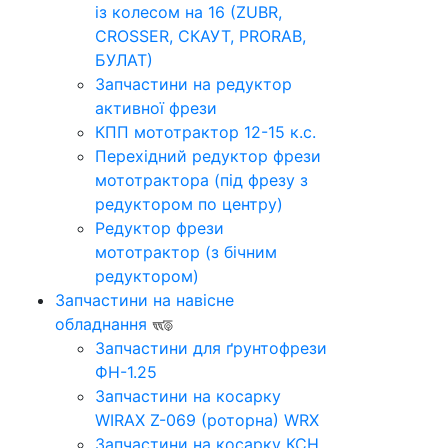
із колесом на 16 (ZUBR,
CROSSER, СКАУТ, PRORAB,
БУЛАТ)
Запчастини на редуктор
активної фрези
КПП мототрактор 12-15 к.с.
Перехідний редуктор фрези
мототрактора (під фрезу з
редуктором по центру)
Редуктор фрези
мототрактор (з бічним
редуктором)
Запчастини на навісне
обладнання
Запчастини для ґрунтофрези
ФН-1.25
Запчастини на косарку
WIRAX Z-069 (роторна) WRX
Запчастини на косарку КСН