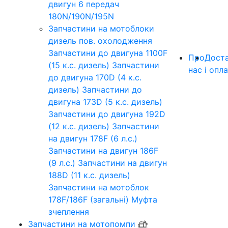
двигун 6 передач
180N/190N/195N
Запчастини на мотоблоки
дизель пов. охолодження
Запчастини до двигуна 1100F
Про
Дост
(15 к.с. дизель)
Запчастини
нас
і опл
до двигуна 170D (4 к.с.
дизель)
Запчастини до
двигуна 173D (5 к.с. дизель)
Запчастини до двигуна 192D
(12 к.с. дизель)
Запчастини
на двигун 178F (6 л.с.)
Запчастини на двигун 186F
(9 л.с.)
Запчастини на двигун
188D (11 к.с. дизель)
Запчастини на мотоблок
178F/186F (загальні)
Муфта
зчеплення
Запчастини на мотопомпи