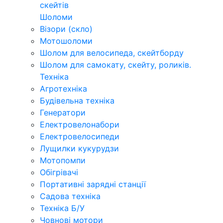
скейтів
Шоломи
Візори (скло)
Мотошоломи
Шолом для велосипеда, скейтборду
Шолом для самокату, скейту, роликів.
Техніка
Агротехніка
Будівельна техніка
Генератори
Електровелонабори
Електровелосипеди
Лущилки кукурудзи
Мотопомпи
Обігрівачі
Портативні зарядні станції
Садова техніка
Техніка Б/У
Човнові мотори