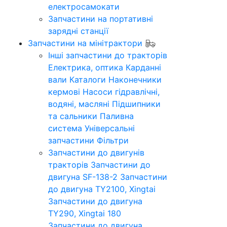
електросамокати
Запчастини на портативні
зарядні станції
Запчастини на мінітрактори
Інші запчастини до тракторів
Електрика, оптика
Карданні
вали
Каталоги
Наконечники
кермові
Насоси гідравлічні,
водяні, масляні
Підшипники
та сальники
Паливна
система
Універсальні
запчастини
Фільтри
Запчастини до двигунів
тракторів
Запчастини до
двигуна SF-138-2
Запчастини
до двигуна TY2100, Xingtai
Запчастини до двигуна
TY290, Xingtai 180
Запчастини до двигуна