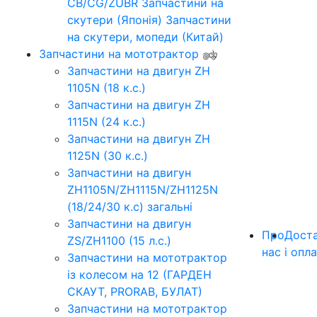
CB/CG/ZUBR
Запчастини на
скутери (Японія)
Запчастини
на скутери, мопеди (Китай)
Запчастини на мототрактор
Запчастини на двигун ZH
1105N (18 к.с.)
Запчастини на двигун ZH
1115N (24 к.с.)
Запчастини на двигун ZH
1125N (30 к.с.)
Запчастини на двигун
ZH1105N/ZH1115N/ZH1125N
(18/24/30 к.с) загальні
Запчастини на двигун
Про
Дост
ZS/ZH1100 (15 л.с.)
нас
і опл
Запчастини на мототрактор
із колесом на 12 (ГАРДЕН
СКАУТ, PRORAB, БУЛАТ)
Запчастини на мототрактор