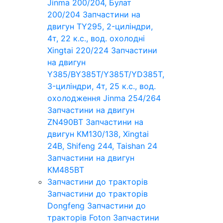
Jinma 200/204, Булат
200/204
Запчастини на
двигун TY295, 2-циліндри,
4т, 22 к.с., вод. охолодні
Xingtai 220/224
Запчастини
на двигун
Y385/BY385T/Y385T/YD385T,
3-циліндри, 4т, 25 к.с., вод.
охолодження Jinma 254/264
Запчастини на двигун
ZN490BT
Запчастини на
двигун КМ130/138, Xingtai
24B, Shifeng 244, Taishan 24
Запчастини на двигун
КМ485ВТ
Запчастини до тракторів
Запчастини до тракторів
Dongfeng
Запчастини до
тракторів Foton
Запчастини