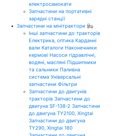
електросамокати
Запчастини на портативні
зарядні станції
Запчастини на мінітрактори
Інші запчастини до тракторів
Електрика, оптика
Карданні
вали
Каталоги
Наконечники
кермові
Насоси гідравлічні,
водяні, масляні
Підшипники
та сальники
Паливна
система
Універсальні
запчастини
Фільтри
Запчастини до двигунів
тракторів
Запчастини до
двигуна SF-138-2
Запчастини
до двигуна TY2100, Xingtai
Запчастини до двигуна
TY290, Xingtai 180
Запчастини до двигуна