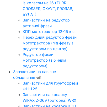
із колесом на 16 (ZUBR,
CROSSER, СКАУТ, PRORAB,
БУЛАТ)
Запчастини на редуктор
активної фрези
КПП мототрактор 12-15 к.с.
Перехідний редуктор фрези
мототрактора (під фрезу з
редуктором по центру)
Редуктор фрези
мототрактор (з бічним
редуктором)
Запчастини на навісне
обладнання
Запчастини для ґрунтофрези
ФН-1.25
Запчастини на косарку
WIRAX Z-069 (роторна) WRX
Запчастини на косарку КСН