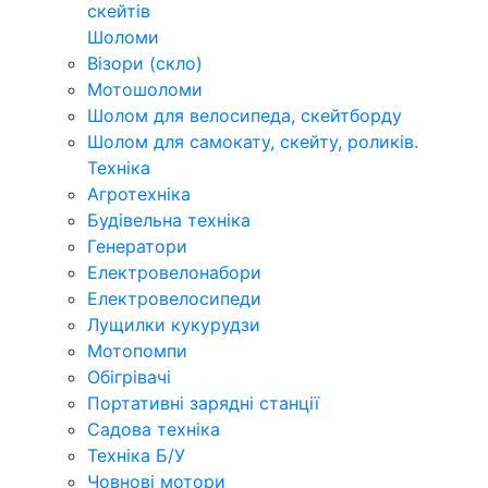
скейтів
Шоломи
Візори (скло)
Мотошоломи
Шолом для велосипеда, скейтборду
Шолом для самокату, скейту, роликів.
Техніка
Агротехніка
Будівельна техніка
Генератори
Електровелонабори
Електровелосипеди
Лущилки кукурудзи
Мотопомпи
Обігрівачі
Портативні зарядні станції
Садова техніка
Техніка Б/У
Човнові мотори