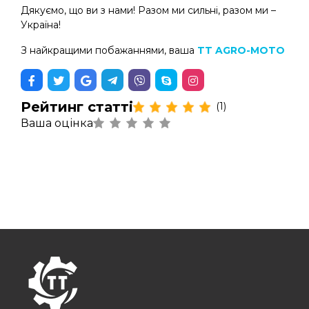
Дякуємо, що ви з нами! Разом ми сильні, разом ми –
Україна!
З найкращими побажаннями, ваша
TT AGRO-MOTO
Рейтинг статті
(1)
Ваша оцінка
FOOTER