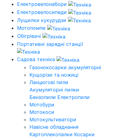
Електровелонабори
Електровелосипеди
Лущилки кукурудзи
Мотопомпи
Обігрівачі
Портативні зарядні станції
Садова техніка
Газонокосарки акумуляторні
Кущорізи та ножиці
Ланцюгові пили
Акумуляторні пилки
Бензопили
Електропили
Мотобури
Мотокоси
Мотокультиватори
Навісне обладнання
Картоплекопалки
Косарки