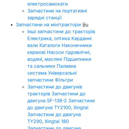
електросамокати
Запчастини на портативні
зарядні станції
Запчастини на мінітрактори
Інші запчастини до тракторів
Електрика, оптика
Карданні
вали
Каталоги
Наконечники
кермові
Насоси гідравлічні,
водяні, масляні
Підшипники
та сальники
Паливна
система
Універсальні
запчастини
Фільтри
Запчастини до двигунів
тракторів
Запчастини до
двигуна SF-138-2
Запчастини
до двигуна TY2100, Xingtai
Запчастини до двигуна
TY290, Xingtai 180
Запчастини до двигуна