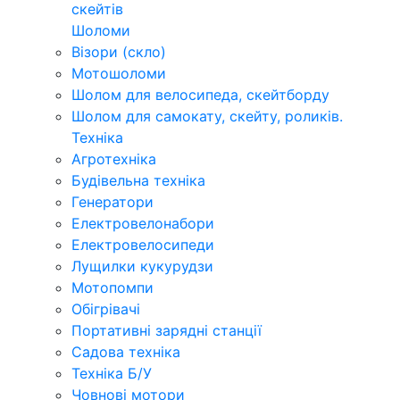
скейтів
Шоломи
Візори (скло)
Мотошоломи
Шолом для велосипеда, скейтборду
Шолом для самокату, скейту, роликів.
Техніка
Агротехніка
Будівельна техніка
Генератори
Електровелонабори
Електровелосипеди
Лущилки кукурудзи
Мотопомпи
Обігрівачі
Портативні зарядні станції
Садова техніка
Техніка Б/У
Човнові мотори