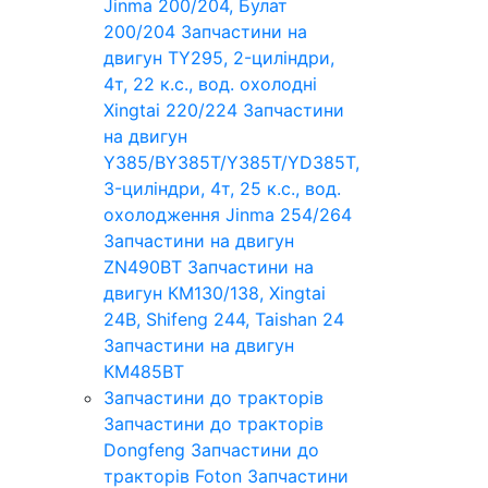
Jinma 200/204, Булат
200/204
Запчастини на
двигун TY295, 2-циліндри,
4т, 22 к.с., вод. охолодні
Xingtai 220/224
Запчастини
на двигун
Y385/BY385T/Y385T/YD385T,
3-циліндри, 4т, 25 к.с., вод.
охолодження Jinma 254/264
Запчастини на двигун
ZN490BT
Запчастини на
двигун КМ130/138, Xingtai
24B, Shifeng 244, Taishan 24
Запчастини на двигун
КМ485ВТ
Запчастини до тракторів
Запчастини до тракторів
Dongfeng
Запчастини до
тракторів Foton
Запчастини