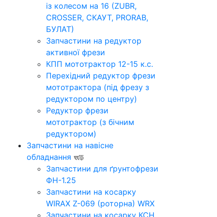
із колесом на 16 (ZUBR,
CROSSER, СКАУТ, PRORAB,
БУЛАТ)
Запчастини на редуктор
активної фрези
КПП мототрактор 12-15 к.с.
Перехідний редуктор фрези
мототрактора (під фрезу з
редуктором по центру)
Редуктор фрези
мототрактор (з бічним
редуктором)
Запчастини на навісне
обладнання
Запчастини для ґрунтофрези
ФН-1.25
Запчастини на косарку
WIRAX Z-069 (роторна) WRX
Запчастини на косарку КСН