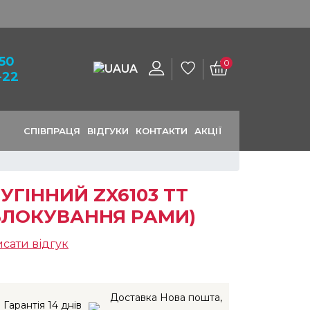
-50
0
UA
-22
СПІВПРАЦЯ
ВІДГУКИ
КОНТАКТИ
АКЦІЇ
И
ГІННИЙ ZX6103 TT
БЛОКУВАННЯ РАМИ)
сати відгук
Доставка Нова пошта,
Гарантія 14 днів