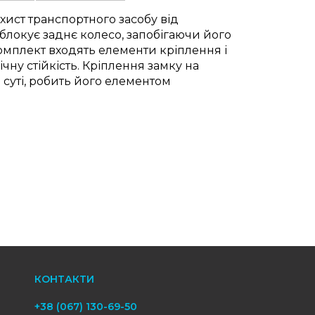
хист транспортного засобу від
блокує заднє колесо, запобігаючи його
комплект входять елементи кріплення і
чну стійкість. Кріплення замку на
 суті, робить його елементом
КОНТАКТИ
+38 (067) 130-69-50