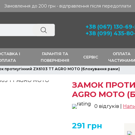
Замовлення до 200 грн - відправлення після передоплати
+38 (067) 130-69
+38 (099) 435-80
СТАВКА І
ГАРАНТІЯ ТА
ОПЛАТА
СЕРВІС
ОПЛАТА
ПОВЕРНЕННЯ
ЧАСТИНАМ
ок протиугінний ZX6103 TT AGRO MOTO (блокування рами)
ЗАМОК ПРОТИУ
AGRO MOTO (
0 відгуків |
Напи
291 грн