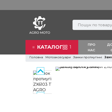
ПРО
ДО
КАТАЛОГ
1
НАС
Головна
Мотоаксесуари
Замки протиугінні
Зам