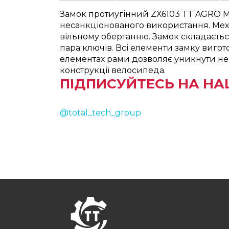
Замок протиугінний ZX6103 TT AGRO MO
несанкціонованого використання. Механ
вільному обертанню. Замок складається
пара ключів. Всі елементи замку вигото
елементах рами дозволяє уникнути необ
конструкції велосипеда.
ПІДПИСУЙТЕСЬ НА НА
@total_tech_group
FOOTER