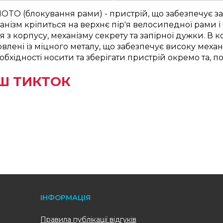
TO (блокування рами) - пристрій, що забезпечує за
ізм кріпиться на верхнє пір'я велосипедної рами і 
 з корпусу, механізму секрету та запірної дужки. В 
влені із міцного металу, що забезпечує високу механі
хідності носити та зберігати пристрій окремо та, по
Ш ТИКТОК
ІНФОРМАЦІЯ
Правила публікації відгуків