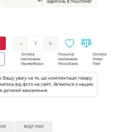
адресна, в поштомат
-
+
Оплата
Покупка
Оплата
к
частинами
частинами
Нова
ПриватБанк
МоноБанк
Пей
о Вашу увагу на те, що комплектація товару
знятись від фото на сайті. Зв'яжіться з нашим
 деталей замовлення.
ННЯ
ВІДГУКИ